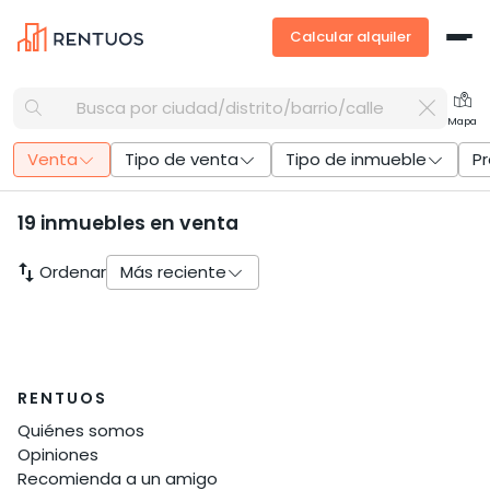
Calcular alquiler
Busca por ciudad/distrito/barrio/calle
Mapa
Venta
Tipo de venta
Tipo de inmueble
Pr
19 inmuebles en venta
swap_vert
Ordenar
Más reciente
RENTUOS
Quiénes somos
Opiniones
Recomienda a un amigo