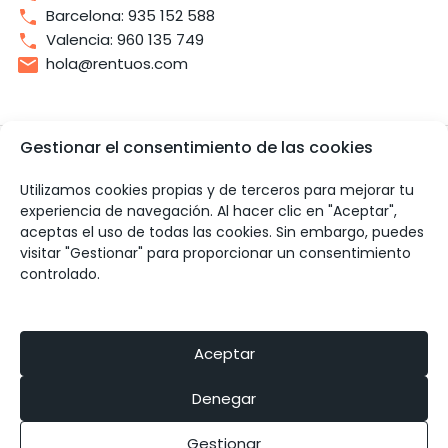
Barcelona: 935 152 588
Valencia: 960 135 749
hola@rentuos.com
Gestionar el consentimiento de las cookies
Utilizamos cookies propias y de terceros para mejorar tu
experiencia de navegación. Al hacer clic en "Aceptar",
aceptas el uso de todas las cookies. Sin embargo, puedes
visitar "Gestionar" para proporcionar un consentimiento
controlado.
© 2024 Rentuos Real Estate SL
Aviso legal
Política de privacidad
Aceptar
Política de cookies
Modificar consentimiento de cookies
Denegar
Gestionar